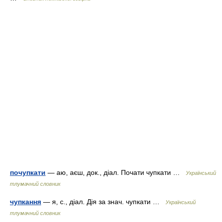
почупкати
— аю, аєш, док., діал. Почати чупкати …
Український
тлумачний словник
чупкання
— я, с., діал. Дія за знач. чупкати …
Український
тлумачний словник