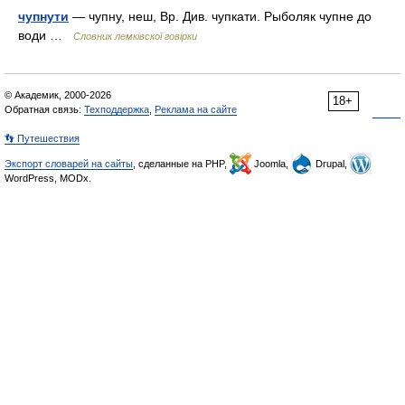
чупнути
— чупну, неш, Вр. Див. чупкати. Рыболяк чупне до
води …
Словник лемківскої говірки
© Академик, 2000-2026
18+
Обратная связь:
Техподдержка
,
Реклама на сайте
👣 Путешествия
Экспорт словарей на сайты
, сделанные на PHP,
Joomla,
Drupal,
WordPress, MODx.