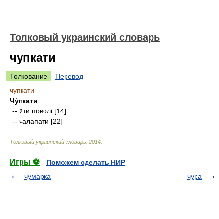
Толковый украинский словарь
чупкати
Толкование
Перевод
чупкати
Чу́пкати
:
-- йти поволі [14]
-- чалапати [22]
Толковый украинский словарь
.
2014
.
Игры ⚽
Поможем сделать НИР
чумарка
чура