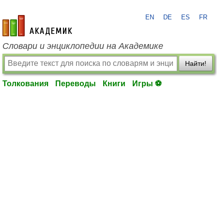
EN
DE
ES
FR
academic.ru
Словари и энциклопедии на Академике
Найти!
Толкования
Переводы
Книги
Игры ⚽