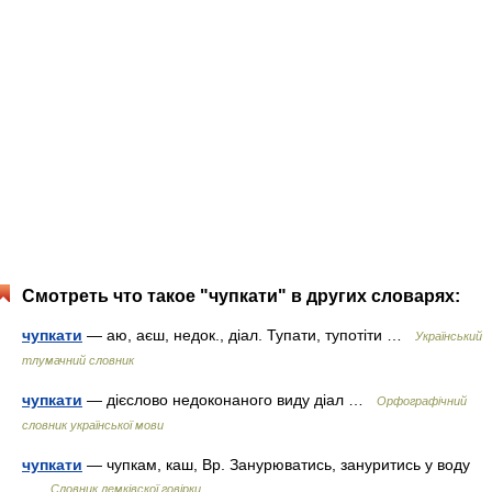
Смотреть что такое "чупкати" в других словарях:
чупкати
— аю, аєш, недок., діал. Тупати, тупотіти …
Український
тлумачний словник
чупкати
— дієслово недоконаного виду діал …
Орфографічний
словник української мови
чупкати
— чупкам, каш, Вр. Занурюватись, зануритись у воду
…
Словник лемківскої говірки